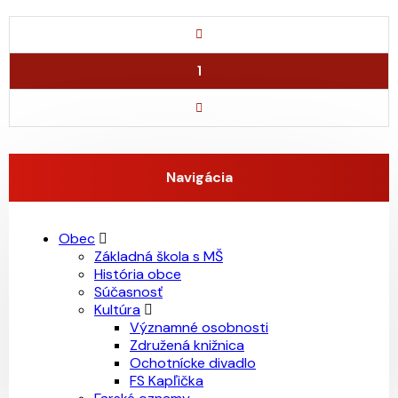
1
Navigácia
Obec
Základná škola s MŠ
História obce
Súčasnosť
Kultúra
Významné osobnosti
Združená knižnica
Ochotnícke divadlo
FS Kapľička