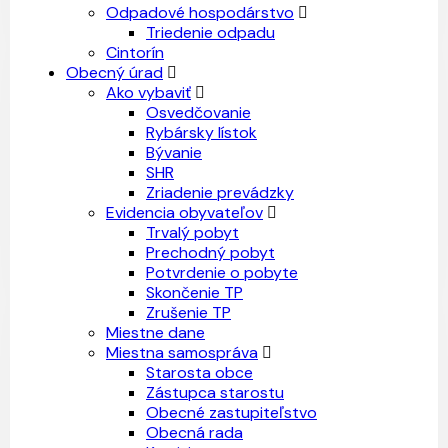
Odpadové hospodárstvo
Triedenie odpadu
Cintorín
Obecný úrad
Ako vybaviť
Osvedčovanie
Rybársky lístok
Bývanie
SHR
Zriadenie prevádzky
Evidencia obyvateľov
Trvalý pobyt
Prechodný pobyt
Potvrdenie o pobyte
Skončenie TP
Zrušenie TP
Miestne dane
Miestna samospráva
Starosta obce
Zástupca starostu
Obecné zastupiteľstvo
Obecná rada