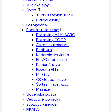
Farské oznamy
Tulčícke šípy
Šport
TJ družstevník Tulčík
Oddiel agility
Fotogaléria
Podnikatelia, firmy
Potraviny MILK-AGRO
Potraviny COOP
Autoelektroservis
Pedikúra
Kaderníctvo Jarka
EL VO mont. s.r.o.
Kamenárstvo
Pizzeria ELLY
M-Stav
CK Gospa-travel
Šoltés Travel, s.r.o.
Masáže
Slovenská pošta
Cestovné poriadky
Zvozový kalendár
KIKAPA