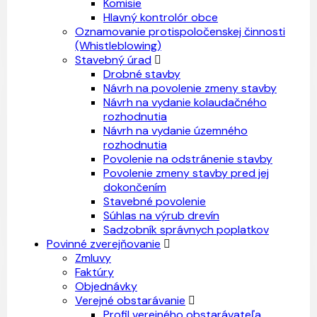
Komisie
Hlavný kontrolór obce
Oznamovanie protispoločenskej činnosti
(Whistleblowing)
Stavebný úrad
Drobné stavby
Návrh na povolenie zmeny stavby
Návrh na vydanie kolaudačného
rozhodnutia
Návrh na vydanie územného
rozhodnutia
Povolenie na odstránenie stavby
Povolenie zmeny stavby pred jej
dokončením
Stavebné povolenie
Súhlas na výrub drevín
Sadzobník správnych poplatkov
Povinné zverejňovanie
Zmluvy
Faktúry
Objednávky
Verejné obstarávanie
Profil verejného obstarávateľa