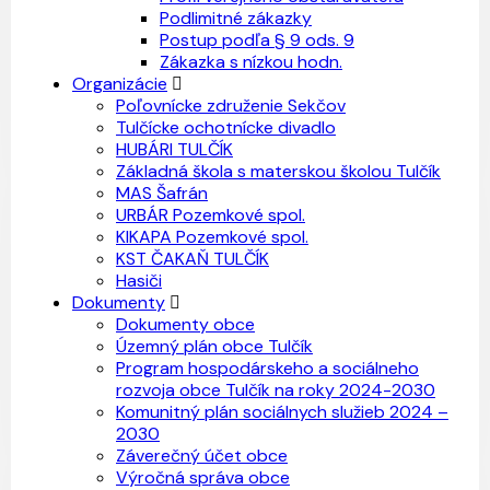
Podlimitné zákazky
Postup podľa § 9 ods. 9
Zákazka s nízkou hodn.
Organizácie
Poľovnícke združenie Sekčov
Tulčícke ochotnícke divadlo
HUBÁRI TULČÍK
Základná škola s materskou školou Tulčík
MAS Šafrán
URBÁR Pozemkové spol.
KIKAPA Pozemkové spol.
KST ČAKAŇ TULČÍK
Hasiči
Dokumenty
Dokumenty obce
Územný plán obce Tulčík
Program hospodárskeho a sociálneho
rozvoja obce Tulčík na roky 2024-2030
Komunitný plán sociálnych služieb 2024 –
2030
Záverečný účet obce
Výročná správa obce