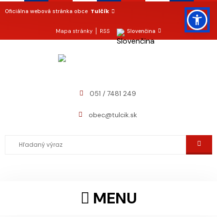
Tulčík
Oficiálna webová stránka obce
Mapa stránky
RSS
Slovenčina
051 / 7481 249
obec@tulcik.sk
MENU